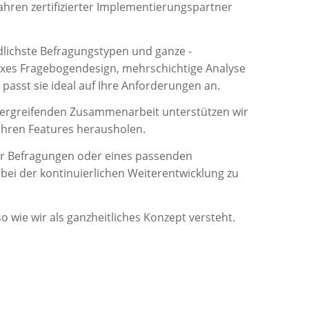
ahren zertifizierter Imp
lementier
ungspar
tner
dlichste
Befragungstypen und ganze -
xes Fragebogendesign, mehrschichtige Analyse
passt sie ideal auf Ihre Anforderungen an
.
rgreifenden Zusammenarbeit
unterstützen wir
Ihren
Features
herausholen.
g der Befragungen oder eines passenden
ei der kontinuierlichen Weiterentwicklung zu
 wie wir als ganzheitliches Konzept versteht.