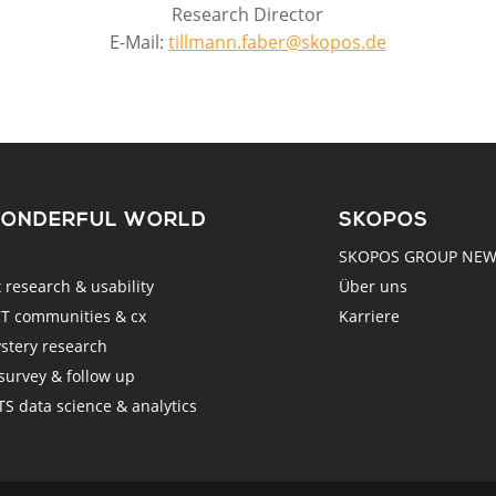
Research Director
E-Mail:
tillmann.faber@skopos.de
WONDERFUL WORLD
SKOPOS
SKOPOS GROUP NE
esearch & usability
Über uns
 communities & cx
Karriere
tery research
urvey & follow up
 data science & analytics