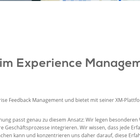
r im Experience Manage
rprise Feedback Management
und
bietet mit seiner
XM-Plattf
chung
passt genau zu diesem Ansatz
:
Wi
r legen
besonderen 
re Geschäfts
prozesse
integrieren. Wir wissen, dass jede Er
chen kann
und
konzentrieren
uns
daher darauf,
diese Erf