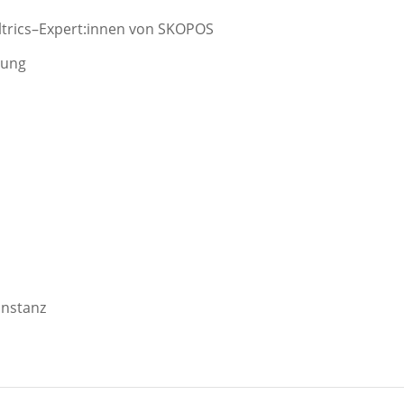
trics
–
Expert:innen
von SKOPOS
tung
Instanz