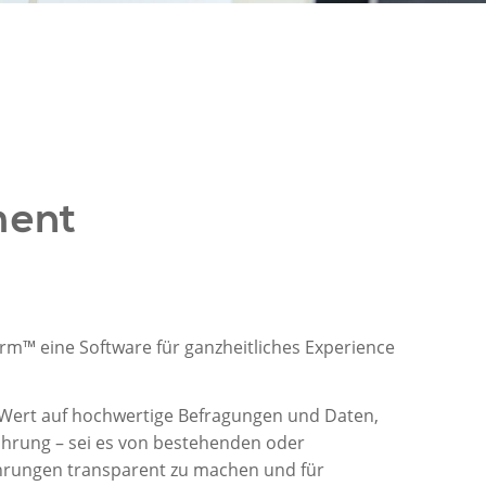
ment
orm
™
eine
Software für ganzheitliches
Experience
Wert auf hoch
wertige
Befragungen und Daten,
fahrung
– sei es von bestehenden oder
ahrungen
transparent zu machen und
für