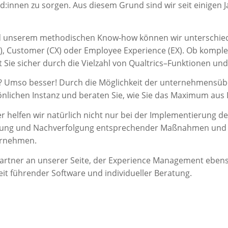
nd:innen zu
sorgen
.
Aus diesem
Grund
sind wir seit
einigen
J
d unserem methodische
n
Know-how
können wir
unterschie
X), Customer (CX) oder
Employee
Experience (
EX)
. Ob komple
t
Sie sicher
durch die Vielzahl von
Qualtrics
–
Funktionen
und 
?
Umso besser
! Durch die Möglichkeit der
u
nternehmensübe
önlichen Instanz
u
nd
beraten
Sie, wie S
ie das Maximum aus 
rtner helfen wir natürlich nicht nur bei der Implementierun
leitung und Nachverfolgung entsprechender Maßnahmen und b
ternehmen.
artner an unserer Seite, der Experience Management ebenso
eit führender Software und individueller Beratung.