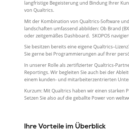
lang
fristige Begeisterung
und Bindung
Ihrer Ku
von
Qualtrics
.
Mit
der Kombination von
Qualtrics
-Software un
landschaften
umfassend abbilden
: Ob Brand (B
oder zeitgemäßes Dashboard.
SKOPOS
navigie
r
Sie besitzen bereits eine eigene
Qualtrics
–
Lizen
z
Sie gerne bei Programmierungen auf
Ihrer pers
In unserer Rolle als zertifizierter Qualtrics-Pa
Reportings. Wir begleiten Sie auch bei der Ab
einem kunden- und mitarbeiterzentrierten Un
Kurzum: Mit Qualtrics haben wir einen starken P
Setzen Sie also auf die geballte Power von weltw
Ihre Vorteile im Überblick