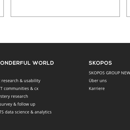
WONDERFUL WORLD
SKOPOS
SKOPOS GROUP NE
esearch & usability
Über uns
 communities & cx
Karriere
tery research
urvey & follow up
 data science & analytics